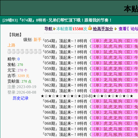
本贴
[20错03]『074期』8特肖~兄弟们帮忙顶下哦！跟着我的节奏！
导航
本帖查看
15588
次
给高手加分
查看〖论
【我她】
级别:
新手
『054期』顶起来~！8特肖《
《单》虎,龙,马,狗《双》牛,
上路
『055期』顶起来~！8特肖《
《单》鼠,虎,马,狗《双》兔,
『056期』顶起来~！8特肖《
《单》鼠,虎,马,狗《双》牛,
『057期』顶起来~！8特肖《
《单》鼠,虎,龙,马《双》牛,
精华:
0
『058期』顶起来~！8特肖《
《单》鼠,虎,龙,猴《双》牛,
发帖:
270
『059期』顶起来~！8特肖《
《单》鼠,虎,龙,狗《双》牛,
元宝:
270 个
『060期』顶起来~！8特肖《
《单》鼠,龙,马,猴《双》牛,
吉币:
3209 元
『061期』顶起来~！8特肖《
《单》龙,马,猴,狗《双》牛,
贡献值:
270 点
『062期』顶起来~！8特肖《
《单》虎,龙,马,狗《双》牛,
注册:2023-09-19
『063期』顶起来~！8特肖《
《单》鼠,虎,龙,狗《双》牛,
登录:2026-08-08
★☆★☆★☆★☆★☆★{10-8}★☆★☆★☆★☆★☆★
历史记录
『064期』顶起来~！8特肖《
《单》鼠,马,猴,狗《双》牛,
『065期』顶起来~！8特肖《
《单》鼠,虎,龙,狗《双》兔,
『066期』顶起来~！8特肖《
《单》龙,马,猴,狗《双》牛,
『067期』顶起来~！8特肖《
《单》鼠,虎,龙,狗《双》牛,
『068期』顶起来~！8特肖《
《单》虎,龙,马,狗《双》兔,
『069期』顶起来~！8特肖《
《单》鼠,虎,马,猴《双》牛,
『070期』顶起来~！8特肖《
《单》虎,马,猴,狗《双》兔,