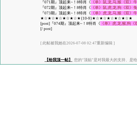
『071期』顶起来~！8特肖《
《单》鼠,龙,马,猴《双》牛,
『072期』顶起来~！8特肖《
《单》鼠,虎,龙,狗《双》兔,
『073期』顶起来~！8特肖《
《单》虎,龙,马,猴《双》牛,
★☆★☆★☆★☆★☆★{10-9}★☆★☆★☆★☆★☆★
[post]『074期』顶起来~！8特肖《
《单》虎,龙,猴,狗《
[/ post]
[ 此帖被我她在2026-07-08 02:47重新编辑 ]
【给我顶一帖】
您的“顶贴”是对我最大的支持、是给了我