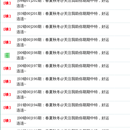
[04错01]202期：春夏秋冬@关注我助你期期中特，好运
连连~
[03错00]201期：春夏秋冬@关注我助你期期中特，好运
连连~
[02错00]200期：春夏秋冬@关注我助你期期中特，好运
连连~
[01错00]199期：春夏秋冬@关注我助你期期中特，好运
连连~
[00错00]198期：春夏秋冬@关注我助你期期中特，好运
连连~
[00错00]197期：春夏秋冬@关注我助你期期中特，好运
连连~
[03错01]196期：春夏秋冬@关注我助你期期中特，好运
连连~
[02错00]195期：春夏秋冬@关注我助你期期中特，好运
连连~
[01错00]194期：春夏秋冬@关注我助你期期中特，好运
连连~
[00错00]193期：春夏秋冬@关注我助你期期中特，好运
连连~