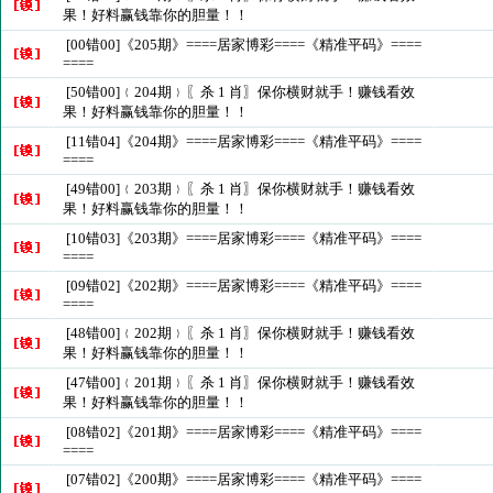
果！好料赢钱靠你的胆量！！
[00错00]《205期》====居家博彩====《精准平码》====
====
[50错00]﹛204期﹜〖杀 1 肖〗保你横财就手！赚钱看效
果！好料赢钱靠你的胆量！！
[11错04]《204期》====居家博彩====《精准平码》====
====
[49错00]﹛203期﹜〖杀 1 肖〗保你横财就手！赚钱看效
果！好料赢钱靠你的胆量！！
[10错03]《203期》====居家博彩====《精准平码》====
====
[09错02]《202期》====居家博彩====《精准平码》====
====
[48错00]﹛202期﹜〖杀 1 肖〗保你横财就手！赚钱看效
果！好料赢钱靠你的胆量！！
[47错00]﹛201期﹜〖杀 1 肖〗保你横财就手！赚钱看效
果！好料赢钱靠你的胆量！！
[08错02]《201期》====居家博彩====《精准平码》====
====
[07错02]《200期》====居家博彩====《精准平码》====