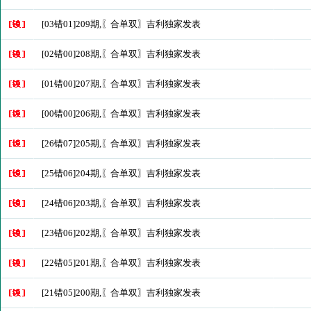
[03错01]209期,〖合单双〗吉利独家发表
[02错00]208期,〖合单双〗吉利独家发表
[01错00]207期,〖合单双〗吉利独家发表
[00错00]206期,〖合单双〗吉利独家发表
[26错07]205期,〖合单双〗吉利独家发表
[25错06]204期,〖合单双〗吉利独家发表
[24错06]203期,〖合单双〗吉利独家发表
[23错06]202期,〖合单双〗吉利独家发表
[22错05]201期,〖合单双〗吉利独家发表
[21错05]200期,〖合单双〗吉利独家发表