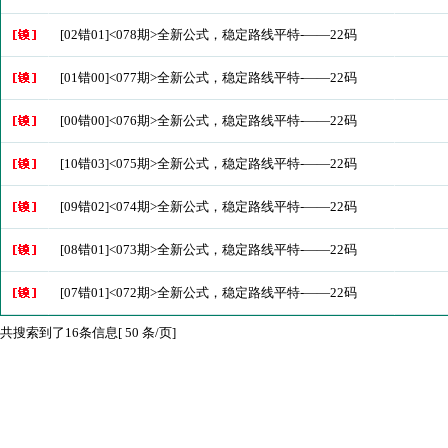
[02错01]<078期>全新公式，稳定路线平特-——22码
[01错00]<077期>全新公式，稳定路线平特-——22码
[00错00]<076期>全新公式，稳定路线平特-——22码
[10错03]<075期>全新公式，稳定路线平特-——22码
[09错02]<074期>全新公式，稳定路线平特-——22码
[08错01]<073期>全新公式，稳定路线平特-——22码
[07错01]<072期>全新公式，稳定路线平特-——22码
共搜索到了16条信息[ 50 条/页]