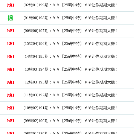
[02错01]199期：￥￥【25码中特】￥￥让你期期大赚！
[01错00]198期：￥￥【25码中特】￥￥让你期期大赚！
[00错00]197期：￥￥【25码中特】￥￥让你期期大赚！
[15错04]196期：￥￥【25码中特】￥￥让你期期大赚！
[14错04]195期：￥￥【25码中特】￥￥让你期期大赚！
[13错03]194期：￥￥【25码中特】￥￥让你期期大赚！
[12错03]193期：￥￥【25码中特】￥￥让你期期大赚！
[11错03]192期：￥￥【25码中特】￥￥让你期期大赚！
[10错02]191期：￥￥【25码中特】￥￥让你期期大赚！
[09错02]190期：￥￥【25码中特】￥￥让你期期大赚！
[08错01]189期：￥￥【25码中特】￥￥让你期期大赚！