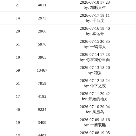
2026-07-18 17:23
21
4011
by: 精彩人生
2026-07-17 18:11
14
2975
by: 千百度
2026-07-16 19:46
20
2966
by: 幸运哥
2026-07-15 20:35
51
5976
by: 一鸣惊人
2026-07-14 17:23
10
3965
by: 你在我心里面
2026-07-13 18:26
59
13467
by: 稳妥
2026-07-12 18:24
51
7959
by: 仲下之夜
2026-07-11 20:42
17
4182
by: 开始的地方
2026-07-10 20:04
46
9224
by: 凤凰岛
2026-07-09 18:16
19
3409
by: 一箭双雕
2026-07-08 19:05
13
4402