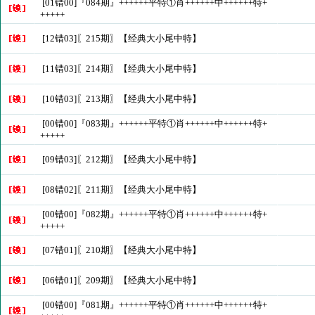
[01错00]『084期』++++++平特①肖++++++中++++++特+
+++++
[12错03]〖215期〗【经典大小尾中特】
[11错03]〖214期〗【经典大小尾中特】
[10错03]〖213期〗【经典大小尾中特】
[00错00]『083期』++++++平特①肖++++++中++++++特+
+++++
[09错03]〖212期〗【经典大小尾中特】
[08错02]〖211期〗【经典大小尾中特】
[00错00]『082期』++++++平特①肖++++++中++++++特+
+++++
[07错01]〖210期〗【经典大小尾中特】
[06错01]〖209期〗【经典大小尾中特】
[00错00]『081期』++++++平特①肖++++++中++++++特+