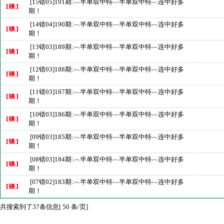
[15错05]191期:︹半单双中特︹半单双中特︹连中好多
期！
[14错04]190期:︹半单双中特︹半单双中特︹连中好多
期！
[13错03]189期:︹半单双中特︹半单双中特︹连中好多
期！
[12错03]188期:︹半单双中特︹半单双中特︹连中好多
期！
[11错03]187期:︹半单双中特︹半单双中特︹连中好多
期！
[10错03]186期:︹半单双中特︹半单双中特︹连中好多
期！
[09错03]185期:︹半单双中特︹半单双中特︹连中好多
期！
[08错03]184期:︹半单双中特︹半单双中特︹连中好多
期！
[07错02]183期:︹半单双中特︹半单双中特︹连中好多
期！
共搜索到了37条信息[ 50 条/页]