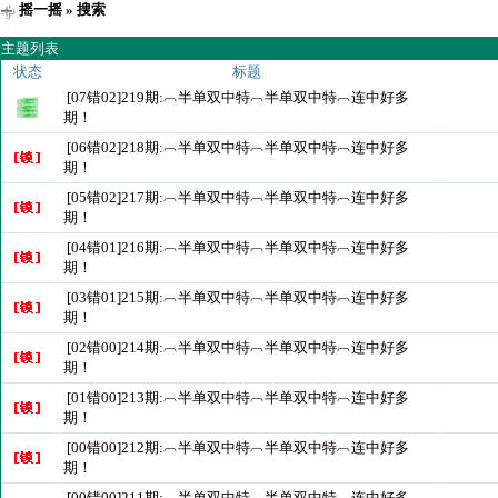
摇一摇
» 搜索
主题列表
状态
标题
[07错02]219期:︹半单双中特︹半单双中特︹连中好多
期！
[06错02]218期:︹半单双中特︹半单双中特︹连中好多
期！
[05错02]217期:︹半单双中特︹半单双中特︹连中好多
期！
[04错01]216期:︹半单双中特︹半单双中特︹连中好多
期！
[03错01]215期:︹半单双中特︹半单双中特︹连中好多
期！
[02错00]214期:︹半单双中特︹半单双中特︹连中好多
期！
[01错00]213期:︹半单双中特︹半单双中特︹连中好多
期！
[00错00]212期:︹半单双中特︹半单双中特︹连中好多
期！
[00错00]211期:︹半单双中特︹半单双中特︹连中好多