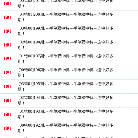
[05错02]201期:︹半单双中特︹半单双中特︹连中好多
期！
[04错01]200期:︹半单双中特︹半单双中特︹连中好多
期！
[03错00]199期:︹半单双中特︹半单双中特︹连中好多
期！
[02错00]198期:︹半单双中特︹半单双中特︹连中好多
期！
[01错00]197期:︹半单双中特︹半单双中特︹连中好多
期！
[00错00]196期:︹半单双中特︹半单双中特︹连中好多
期！
[03错01]195期:︹半单双中特︹半单双中特︹连中好多
期！
[02错00]194期:︹半单双中特︹半单双中特︹连中好多
期！
[01错00]193期:︹半单双中特︹半单双中特︹连中好多
期！
[00错00]192期:︹半单双中特︹半单双中特︹连中好多
期！