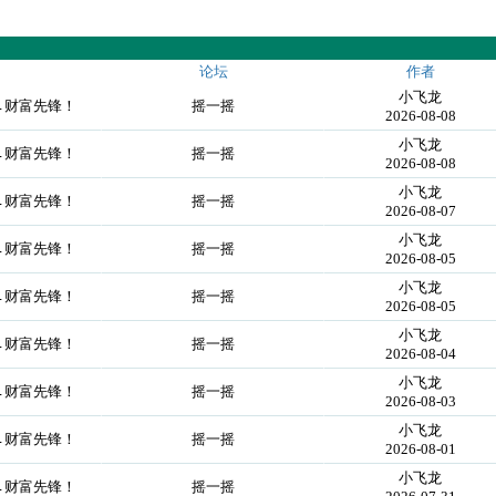
论坛
作者
小飞龙
特←财富先锋！
摇一摇
2026-08-08
小飞龙
特←财富先锋！
摇一摇
2026-08-08
小飞龙
特←财富先锋！
摇一摇
2026-08-07
小飞龙
特←财富先锋！
摇一摇
2026-08-05
小飞龙
特←财富先锋！
摇一摇
2026-08-05
小飞龙
特←财富先锋！
摇一摇
2026-08-04
小飞龙
特←财富先锋！
摇一摇
2026-08-03
小飞龙
特←财富先锋！
摇一摇
2026-08-01
小飞龙
特←财富先锋！
摇一摇