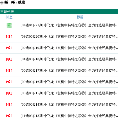
摇一摇
» 搜索
主题列表
状态
标题
[04错01]221期:小飞龙《玄机中特特之③②》全力打造经典捉
[03错00]220期:小飞龙《玄机中特特之③②》全力打造经典捉
[02错00]219期:小飞龙《玄机中特特之③②》全力打造经典捉
[01错00]218期:小飞龙《玄机中特特之③②》全力打造经典捉
[00错00]217期:小飞龙《玄机中特特之③②》全力打造经典捉
[00错00]216期:小飞龙《玄机中特特之③②》全力打造经典捉
[00错00]215期:小飞龙《玄机中特特之③②》全力打造经典捉
[00错00]214期:小飞龙《玄机中特特之③②》全力打造经典捉
[11错03]213期:小飞龙《玄机中特特之③②》全力打造经典捉