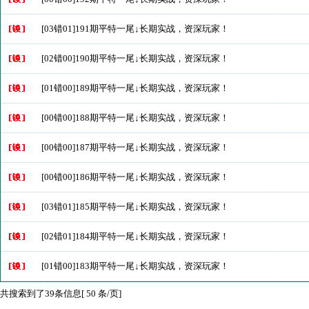
[03错01]191期平特一尾↓长期实战，资深玩家！
[02错00]190期平特一尾↓长期实战，资深玩家！
[01错00]189期平特一尾↓长期实战，资深玩家！
[00错00]188期平特一尾↓长期实战，资深玩家！
[00错00]187期平特一尾↓长期实战，资深玩家！
[00错00]186期平特一尾↓长期实战，资深玩家！
[03错01]185期平特一尾↓长期实战，资深玩家！
[02错01]184期平特一尾↓长期实战，资深玩家！
[01错00]183期平特一尾↓长期实战，资深玩家！
共搜索到了39条信息[ 50 条/页]