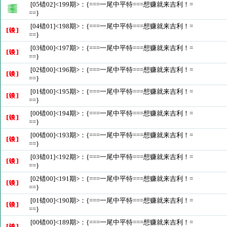
[05错02]<199期>：{===一尾中平特===想赚就来吉利！=
==}
[04错01]<198期>：{===一尾中平特===想赚就来吉利！=
==}
[03错00]<197期>：{===一尾中平特===想赚就来吉利！=
==}
[02错00]<196期>：{===一尾中平特===想赚就来吉利！=
==}
[01错00]<195期>：{===一尾中平特===想赚就来吉利！=
==}
[00错00]<194期>：{===一尾中平特===想赚就来吉利！=
==}
[00错00]<193期>：{===一尾中平特===想赚就来吉利！=
==}
[03错01]<192期>：{===一尾中平特===想赚就来吉利！=
==}
[02错00]<191期>：{===一尾中平特===想赚就来吉利！=
==}
[01错00]<190期>：{===一尾中平特===想赚就来吉利！=
==}
[00错00]<189期>：{===一尾中平特===想赚就来吉利！=