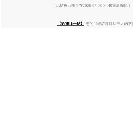
[ 此帖被百榄泉在2026-07-08 04:49重新编辑 ]
【给我顶一帖】
您的“顶贴”是对我最大的支持、