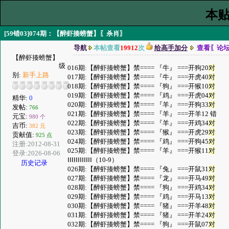
本贴
[59错03]074期：【醉虾揍螃蟹】〖杀肖〗
导航
本帖查看
19912
次
给高手加分
查看〖论
【醉虾揍螃蟹】
级
016期:【醉虾揍螃蟹】禁==== 『牛』 ===开狗20
对
别:
新手上路
017期:【醉虾揍螃蟹】禁==== 『牛』 ===开虎40
对
018期:【醉虾揍螃蟹】禁==== 『狗』 ===开猴10
对
019期:【醉虾揍螃蟹】禁==== 『鸡』 ===开虎04
对
精华:
0
020期:【醉虾揍螃蟹】禁==== 『羊』 ===开狗33
对
发帖:
766
021期:【醉虾揍螃蟹】禁==== 『羊』 ===开羊12 错
元宝:
980 个
022期:【醉虾揍螃蟹】禁==== 『羊』 ===开鸡34
对
吉币:
382 元
023期:【醉虾揍螃蟹】禁==== 『猴』 ===开虎29
对
贡献值:
925 点
024期:【醉虾揍螃蟹】禁==== 『鸡』 ===开狗45
对
注册:2012-08-31
025期:【醉虾揍螃蟹】禁==== 『羊』 ===开猴11
对
登录:2026-08-06
ⅠⅠⅠⅠⅠⅠⅠⅠⅠⅠⅠⅠ（10-9）
历史记录
026期:【醉虾揍螃蟹】禁==== 『兔』 ===开鼠31
对
027期:【醉虾揍螃蟹】禁==== 『龙』 ===开马49
对
028期:【醉虾揍螃蟹】禁==== 『狗』 ===开鸡34
对
029期:【醉虾揍螃蟹】禁==== 『鸡』 ===开马13
对
030期:【醉虾揍螃蟹】禁==== 『猪』 ===开羊48
对
031期:【醉虾揍螃蟹】禁==== 『猪』 ===开羊24
对
032期:【醉虾揍螃蟹】禁==== 『狗』 ===开鼠07
对