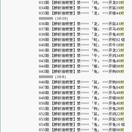
033期:【醉虾揍螃蟹】禁==== 『鸡』 ===开龙03
对
034期:【醉虾揍螃蟹】禁==== 『兔』 ===开鼠19
对
035期:【醉虾揍螃蟹】禁==== 『龙』 ===开猪44
对
ⅠⅠⅠⅠⅠⅠⅠⅠⅠⅠⅠⅠ（10-10）
036期:【醉虾揍螃蟹】禁==== 『龙』 ===开鼠43
对
037期:【醉虾揍螃蟹】禁==== 『猴』 ===开马49
对
038期:【醉虾揍螃蟹】禁==== 『龙』 ===开兔40
对
039期:【醉虾揍螃蟹】禁==== 『蛇』 ===开蛇02 错
040期:【醉虾揍螃蟹】禁==== 『蛇』 ===开牛18
对
041期:【醉虾揍螃蟹】禁==== 『狗』 ===开龙15
对
042期:【醉虾揍螃蟹】禁==== 『牛』 ===开鸡34
对
043期:【醉虾揍螃蟹】禁==== 『牛』 ===开兔40
对
044期:【醉虾揍螃蟹】禁==== 『猴』 ===开猪08
对
045期:【醉虾揍螃蟹】禁==== 『兔』 ===开狗09
对
ⅠⅠⅠⅠⅠⅠⅠⅠⅠⅠⅠⅠ（10-9）
046期:【醉虾揍螃蟹】禁==== 『鼠』 ===开狗09
对
047期:【醉虾揍螃蟹】禁==== 『狗』 ===开兔04
对
048期:【醉虾揍螃蟹】禁==== 『虎』 ===开马49
对
049期:【醉虾揍螃蟹】禁==== 『兔』 ===开猪08
对
050期:【醉虾揍螃蟹】禁==== 『羊』 ===开兔40
对
051期:【醉虾揍螃蟹】禁==== 『狗』 ===开兔28
对
052期:【醉虾揍螃蟹】禁==== 『鼠』 ===开鸡22
对
053期:【醉虾揍螃蟹】禁==== 『羊』 ===开鼠19
对
054期:【醉虾揍螃蟹】禁==== 『兔』 ===开兔16 错
055期:【醉虾揍螃蟹】禁==== 『兔』 ===开猪08
对