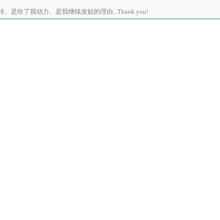
是给了我动力、是我继续发贴的理由...Thank you!