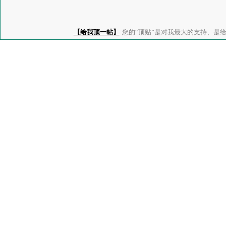
【给我顶一帖】
您的“顶贴”是对我最大的支持、是给了我