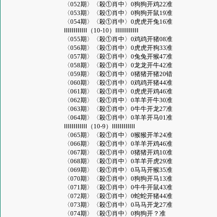
〈052期〉〈殺①肖中〉0狗狗开鸡22准
〈053期〉〈殺①肖中〉0狗狗开鼠19准
〈054期〉〈殺①肖中〉0虎虎开兔16准
ⅠⅠⅠⅠⅠⅠⅠⅠⅠⅠⅠⅠ（10-10）ⅠⅠⅠⅠⅠⅠⅠⅠⅠⅠⅠⅠ
〈055期〉〈殺①肖中〉0鸡鸡开猪08准
〈056期〉〈殺①肖中〉0虎虎开狗33准
〈057期〉〈殺①肖中〉0兔兔开猴47准
〈058期〉〈殺①肖中〉0龙龙开牛42准
〈059期〉〈殺①肖中〉0猪猪开猪20错
〈060期〉〈殺①肖中〉0鸡鸡开猪44准
〈061期〉〈殺①肖中〉0虎虎开鸡46准
〈062期〉〈殺①肖中〉0羊羊开牛30准
〈063期〉〈殺①肖中〉0牛牛开龙27准
〈064期〉〈殺①肖中〉0羊羊开马01准
ⅠⅠⅠⅠⅠⅠⅠⅠⅠⅠⅠⅠ（10-9）ⅠⅠⅠⅠⅠⅠⅠⅠⅠⅠⅠⅠ
〈065期〉〈殺①肖中〉0猴猴开羊24准
〈066期〉〈殺①肖中〉0羊羊开鸡46准
〈067期〉〈殺①肖中〉0猪猪开鸡10准
〈068期〉〈殺①肖中〉0羊羊开虎29准
〈069期〉〈殺①肖中〉0马马开猴35准
〈070期〉〈殺①肖中〉0狗狗开马13准
〈071期〉〈殺①肖中〉0牛牛开鼠43准
〈072期〉〈殺①肖中〉0蛇蛇开猪44准
〈073期〉〈殺①肖中〉0马马开龙27准
〈074期〉〈殺①肖中〉0狗狗开？准