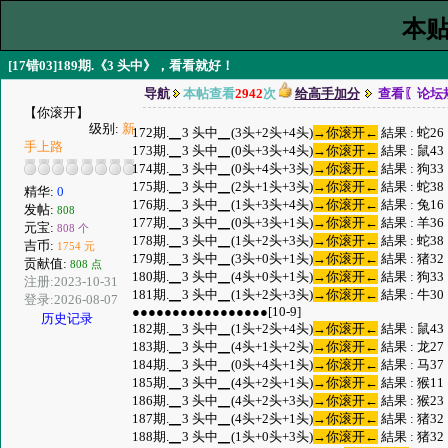
本贴
[17错03]189期.《3 头中》，看看就好！
导航
本帖查看
2942
次
给高手加分
查看〖论坛
【你滚开】
级别:
新
172期.▁3 头中▁(3头+2头+4头)
→你滚开←
結果 : 蛇2
手上路
173期.▁3 头中▁(0头+3头+4头)
→你滚开←
結果 : 鼠4
174期.▁3 头中▁(0头+4头+3头)
→你滚开←
結果 : 狗3
175期.▁3 头中▁(2头+1头+3头)
→你滚开←
結果 : 蛇3
精华:
0
176期.▁3 头中▁(1头+3头+4头)
→你滚开←
結果 : 兔1
发帖:
808
177期.▁3 头中▁(0头+3头+1头)
→你滚开←
結果 : 羊3
元宝:
808 个
178期.▁3 头中▁(1头+2头+3头)
→你滚开←
結果 : 蛇3
吉币:
1754 元
179期.▁3 头中▁(3头+0头+1头)
→你滚开←
結果 : 猪3
贡献值:
808 点
180期.▁3 头中▁(4头+0头+1头)
→你滚开←
結果 : 狗3
注册:2023-10-31
181期.▁3 头中▁(1头+2头+3头)
→你滚开←
結果 : 牛3
登录:2026-08-07
●●●●●●●●●●●●●●●●●[10-9]
历史记录
182期.▁3 头中▁(1头+2头+4头)
→你滚开←
結果 : 鼠4
183期.▁3 头中▁(4头+1头+2头)
→你滚开←
結果 : 龙2
184期.▁3 头中▁(0头+4头+1头)
→你滚开←
結果 : 马3
185期.▁3 头中▁(4头+2头+1头)
→你滚开←
結果 : 猴1
186期.▁3 头中▁(4头+2头+3头)
→你滚开←
結果 : 猴2
187期.▁3 头中▁(4头+2头+1头)
→你滚开←
結果 : 猪3
188期.▁3 头中▁(1头+0头+3头)
→你滚开←
結果 : 猪3