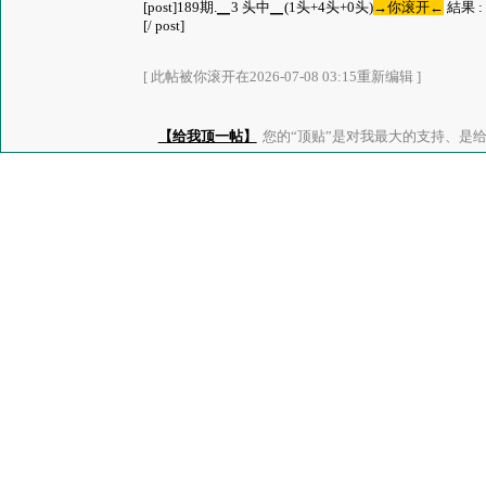
[post]189期.▁3 头中▁(1头+4头+0头)
→你滚开←
結果 :
[/ post]
[ 此帖被你滚开在2026-07-08 03:15重新编辑 ]
【给我顶一帖】
您的“顶贴”是对我最大的支持、是给了我