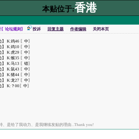
香港
本贴位于:
看〖论坛规则〗
投诉
回复主题
作者编辑
关闭本页
 K:鸡46 〖中〗
 K:鸡10 〖中〗
 K:虎29 〖中〗
 K:猴35 〖中〗
 K:马13 〖错〗
 K:鼠43 〖中〗
 K:猪44 〖中〗
 K:龙27 〖中〗
】 K:？00〖中〗
是给了我动力、是我继续发贴的理由...Thank you!