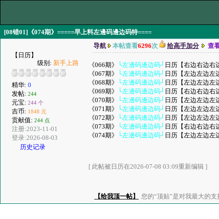
[08错01]《074期》=====早上料左邊码邊边码特====
导航
本帖查看
6296
次
给高手加分
查
【日历】
级别:
新手上路
《066期》
└左邊码邊边码┘
日历【右边右边右边】
《067期》
└左邊码邊边码┘
日历【左边左边左边】
《068期》
└左邊码邊边码┘
日历【左边左边左边】
精华:
0
《069期》
└左邊码邊边码┘
日历【右边右边右边】
发帖:
244
《070期》
└左邊码邊边码┘
日历【左边左边左边】
元宝:
244 个
《071期》
└左邊码邊边码┘
日历【左边左边左边】
吉币:
1848 元
《072期》
└左邊码邊边码┘
日历【左边左边左边】
贡献值:
244 点
《073期》
└左邊码邊边码┘
日历【右边右边右边】
注册:2023-11-01
《074期》
└左邊码邊边码┘
日历【左边左边左边
登录:2026-08-03
历史记录
[ 此帖被日历在2026-07-08 03:09重新编辑 ]
【给我顶一帖】
您的“顶贴”是对我最大的支持、