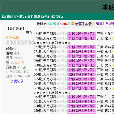
本贴
[21错05]074期,▲天月彩君12年心水④段▲
导航
本帖查看
4796
次
给高手加分
查看〖论坛
【天月彩君】
级别:
074期,天月彩君
●④段●
《1段 2段 4段 6段》
开奖:??盈
新手上路
073期,天月彩君
●④段●
《1段 2段 5段 7段》
开奖:龙27
☆★☆★☆{10-7}★☆★☆
072期,天月彩君
●④段●
《1段 2段 5段 7段》
开奖:猪44
精华:
0
071期,天月彩君
●④段●
《1段 2段 3段 6段》
开奖:鼠43
发帖:
213
070期,天月彩君
●④段●
《1段 2段 3段 7段》
开奖:马13
元宝:
213 个
069期,天月彩君
●④段●
《2段 3段 4段 5段》
开奖:猴35
吉币:
3204 元
068期,天月彩君
●④段●
《1段 2段 6段 7段》
开奖:虎29
贡献值:
213 点
067期,天月彩君
●④段●
《2段 3段 5段 7段》
开奖:鸡10
注册:2023-11-01
066期,天月彩君
●④段●
《2段 3段 6段 7段》
开奖:鸡46
登录:2026-08-08
065期,天月彩君
●④段●
《2段 4段 5段 7段》
开奖:羊24
历史记录
064期,天月彩君
●④段●
《1段 2段 5段 7段》
开奖:马01
063期,天月彩君
●④段●
《1段 2段 5段 6段》
开奖:龙27
☆★☆★☆{10-9}★☆★☆
062期,天月彩君
●④段●
《1段 2段 3段 5段》
开奖:牛30
061期,天月彩君
●④段●
《1段 2段 3段 7段》
开奖:鸡46
060期,天月彩君
●④段●
《2段 3段 4段 7段》
开奖:猪44
059期,天月彩君
●④段●
《1段 2段 3段 7段》
开奖:猪20