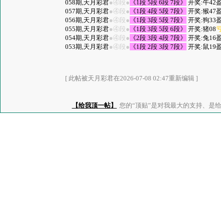
058期,天月彩君
●④段●
《1段 5段 6段 7段》
开奖:牛42
057期,天月彩君
●④段●
《1段 4段 5段 7段》
开奖:猴47
056期,天月彩君
●④段●
《1段 3段 5段 7段》
开奖:狗33
055期,天月彩君
●④段●
《1段 3段 5段 6段》
开奖:猪08
054期,天月彩君
●④段●
《2段 3段 4段 7段》
开奖:兔16
053期,天月彩君
●④段●
《1段 2段 3段 7段》
开奖:鼠19
[ 此帖被天月彩君在2026-07-08 02:47重新编辑 ]
【给我顶一帖】
您的“顶贴”是对我最大的支持、是给了我