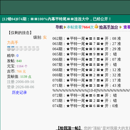
[12错04]074期：〓〓100%内幕平特尾〓〓连连大中，已经公开！
导航
本帖查看
7664
次
给高手加分
查
【仅剩的挂念】
级别:
实
062期：★平特一尾★〓 8 〓★ 开：08 准
力高手
063期：★平特一尾★〓 7 〓★ 开：27 准
064期：★平特一尾★〓 9 〓★ 开：29 准
065期：★平特一尾★〓 9 〓★ 开： 错
精华:
0
066期：★平特一尾★〓 7 〓★ 开：07 准
发帖:
840
067期：★平特一尾★〓 8 〓★ 开： 错
元宝:
1164 个
068期：★平特一尾★〓 2 〓★ 开：12 准
吉币:
766 元
069期：★平特一尾★〓 2 〓★ 开：32 准
贡献值:
1139 点
070期：★平特一尾★〓 7 〓★ 开：17 准
注册:2006-09-16
071期：★平特一尾★〓 3 〓★ 开：43 准
登录:2026-08-06
%%%%%%%%%%%[10-8]%%%%%%%%%%
历史记录
072期：★平特一尾★〓 6 〓★ 开： 错
073期：★平特一尾★〓 2 〓★ 开： 错
074期：★平特一尾★〓 6 〓★ 开：0准
【给我顶一帖】
您的“顶贴”是对我最大的支持、