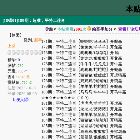
本贴
[18错01]189期：超准，平特二连肖
导航
本帖查看
2601
次
给高手加分
查看〖论坛
【楠囡】
级别:
新手
171期：平特二连肖【蛇蛇蛇/马马马】开蛇赢
上路
172期：平特二连肖【兔兔兔/羊羊羊】开兔赢
173期：平特二连肖【狗狗狗/鸡鸡鸡】开 输
174期：平特二连肖【龙龙龙/猴猴猴】开龙赢
精华:
0
175期：平特二连肖【牛牛牛/龙龙龙】开牛赢
发帖:
780
176期：平特二连肖【狗狗狗/蛇蛇蛇】开蛇赢
元宝:
780 个
177期：平特二连肖【猪猪猪/虎虎虎】开虎猪赢
吉币:
4645 元
178期：平特二连肖【鸡鸡鸡/狗狗狗】开鸡赢
贡献值:
780 点
179期：平特二连肖【羊羊羊/蛇蛇蛇】开蛇赢
注册:2023-10-31
180期：平特二连肖【马马马/牛牛牛】开马牛赢
登录:2026-08-05
☆★☆★☆★☆★☆（10-9）
历史记录
181期：平特二连肖【虎虎虎/羊羊羊】开虎赢
182期：平特二连肖【龙龙龙/猪猪猪】开龙赢
183期：平特二连肖【羊羊羊/鼠鼠鼠】开羊赢
184期：平特二连肖【猪猪猪/鸡鸡鸡】开猪赢
185期：平特二连肖【鼠鼠鼠/狗狗狗】开狗赢
186期：平特二连肖【鸡鸡鸡/猴猴猴】开猴鸡赢
187期：平特二连肖【鼠鼠鼠/猴猴猴】开猴赢