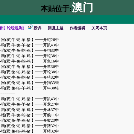
澳门
本贴位于:
看〖论坛规则〗
投诉
回复主题
作者编辑
关闭本页
-猴(双)牛-蛇-羊-猪 】━━开蛇26中
-狗(双)牛-兔-羊-猪 】━━开鼠43中
-狗(双)牛-兔-蛇-鸡 】━━开狗33中
-狗(双)牛-蛇-羊-鸡 】━━开蛇38中
-狗(双)牛-兔-蛇-鸡 】━━开兔16中
-猴(双)牛-兔-羊-猪 】━━开羊36中
-狗(双)兔-蛇-鸡-猪 】━━开蛇38中
-狗(双)牛-兔-蛇-猪 】━━开猪32中
-猴(双)兔-蛇-羊-鸡 】━━开狗33错
-狗(双)兔-蛇-羊-鸡 】━━开牛30错
=======
-狗(双)牛-蛇-鸡-猪 】━━开鼠43中
-狗(双)牛-兔-羊-猪 】━━开龙27中
-狗(双)兔-蛇-羊-鸡 】━━开马37中
-猴(双)牛-兔-蛇-猪 】━━开猴11中
-狗(双)兔-羊-鸡-猪 】━━开猴23中
-狗(双)兔-蛇-鸡-猪 】━━开猪32中
-猴(双)兔-蛇-鸡-猪 】━━开猪32中