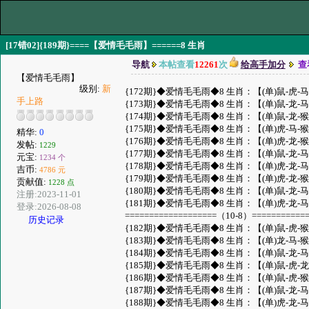
[17错02]{189期}====【爱情毛毛雨】======8 生肖
导航
本帖查看
12261
次
给高手加分
查
【爱情毛毛雨】
级别:
新
{172期}◆爱情毛毛雨◆8 生肖：【(单)鼠-虎-马
手上路
{173期}◆爱情毛毛雨◆8 生肖：【(单)鼠-龙-马
{174期}◆爱情毛毛雨◆8 生肖：【(单)鼠-龙-猴
{175期}◆爱情毛毛雨◆8 生肖：【(单)虎-马-猴
精华:
0
{176期}◆爱情毛毛雨◆8 生肖：【(单)虎-龙-猴
发帖:
1229
{177期}◆爱情毛毛雨◆8 生肖：【(单)鼠-龙-马
元宝:
1234 个
{178期}◆爱情毛毛雨◆8 生肖：【(单)虎-龙-马
吉币:
4786 元
{179期}◆爱情毛毛雨◆8 生肖：【(单)虎-龙-猴
贡献值:
1228 点
{180期}◆爱情毛毛雨◆8 生肖：【(单)鼠-龙-马
注册:2023-11-01
{181期}◆爱情毛毛雨◆8 生肖：【(单)虎-龙-马
登录:2026-08-08
===================（10-8）============
历史记录
{182期}◆爱情毛毛雨◆8 生肖：【(单)鼠-虎-猴
{183期}◆爱情毛毛雨◆8 生肖：【(单)龙-马-猴
{184期}◆爱情毛毛雨◆8 生肖：【(单)鼠-龙-马
{185期}◆爱情毛毛雨◆8 生肖：【(单)鼠-虎-龙
{186期}◆爱情毛毛雨◆8 生肖：【(单)鼠-虎-猴
{187期}◆爱情毛毛雨◆8 生肖：【(单)鼠-龙-马
{188期}◆爱情毛毛雨◆8 生肖：【(单)虎-龙-马