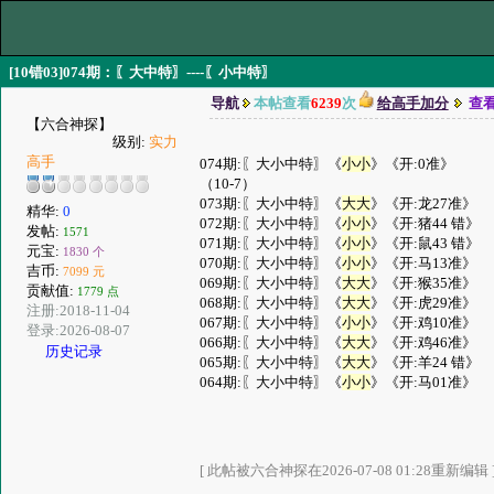
[10错03]074期：〖大中特〗----〖小中特〗
导航
本帖查看
6239
次
给高手加分
查
【六合神探】
级别:
实力
高手
074期:〖大小中特〗《
小小
》《开:0准》
（10-7）
073期:〖大小中特〗《
大大
》《开:龙27准》
精华:
0
072期:〖大小中特〗《
小小
》《开:猪44 错》
发帖:
1571
071期:〖大小中特〗《
小小
》《开:鼠43 错》
元宝:
1830 个
070期:〖大小中特〗《
小小
》《开:马13准》
吉币:
7099 元
069期:〖大小中特〗《
大大
》《开:猴35准》
贡献值:
1779 点
068期:〖大小中特〗《
大大
》《开:虎29准》
注册:2018-11-04
067期:〖大小中特〗《
小小
》《开:鸡10准》
登录:2026-08-07
066期:〖大小中特〗《
大大
》《开:鸡46准》
历史记录
065期:〖大小中特〗《
大大
》《开:羊24 错》
064期:〖大小中特〗《
小小
》《开:马01准》
[ 此帖被六合神探在2026-07-08 01:28重新编辑 