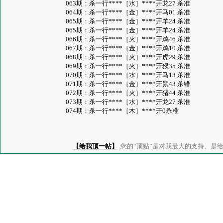
063期：杀一行****［水］****开龙27 杀准
064期：杀一行****［金］****开马01 杀准
065期：杀一行****［金］****开羊24 杀准
065期：杀一行****［金］****开羊24 杀准
066期：杀一行****［火］****开鸡46 杀准
067期：杀一行****［金］****开鸡10 杀准
068期：杀一行****［火］****开虎29 杀准
069期：杀一行****［火］****开猴35 杀准
070期：杀一行****［水］****开马13 杀准
071期：杀一行****［金］****开鼠43 杀错
072期：杀一行****［火］****开猪44 杀准
073期：杀一行****［水］****开龙27 杀准
074期：杀一行****［木］****开0杀准
【给我顶一帖】
您的“顶贴”是对我最大的支持、是给了我