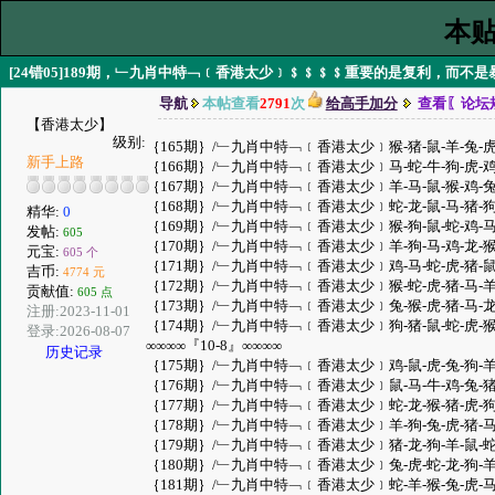
本贴
[24错05]189期，﹂九肖中特﹁﹝香港太少﹞﹩﹩﹩﹩重要的是复利，而不
导航
本帖查看
2791
次
给高手加分
查看〖论坛
【香港太少】
级别:
｛165期｝/﹂九肖中特﹁﹝香港太少﹞猴-猪-鼠-羊-兔-虎-
新手上路
｛166期｝/﹂九肖中特﹁﹝香港太少﹞马-蛇-牛-狗-虎-鸡-
｛167期｝/﹂九肖中特﹁﹝香港太少﹞羊-马-鼠-猴-鸡-兔-
｛168期｝/﹂九肖中特﹁﹝香港太少﹞蛇-龙-鼠-马-猪-狗-
精华:
0
｛169期｝/﹂九肖中特﹁﹝香港太少﹞猴-狗-鼠-蛇-鸡-马
发帖:
605
｛170期｝/﹂九肖中特﹁﹝香港太少﹞羊-狗-马-鸡-龙-猴-
元宝:
605 个
｛171期｝/﹂九肖中特﹁﹝香港太少﹞鸡-马-蛇-虎-猪-鼠
吉币:
4774 元
｛172期｝/﹂九肖中特﹁﹝香港太少﹞猴-蛇-虎-猪-马-羊-
贡献值:
605 点
｛173期｝/﹂九肖中特﹁﹝香港太少﹞兔-猴-虎-猪-马-龙-
注册:2023-11-01
｛174期｝/﹂九肖中特﹁﹝香港太少﹞狗-猪-鼠-蛇-虎-猴-
登录:2026-08-07
∞∞∞∞『10-8』∞∞∞∞
历史记录
｛175期｝/﹂九肖中特﹁﹝香港太少﹞鸡-鼠-虎-兔-狗-羊-
｛176期｝/﹂九肖中特﹁﹝香港太少﹞鼠-马-牛-鸡-兔-猪-
｛177期｝/﹂九肖中特﹁﹝香港太少﹞蛇-龙-猴-猪-虎-狗-
｛178期｝/﹂九肖中特﹁﹝香港太少﹞羊-狗-兔-虎-猪-马
｛179期｝/﹂九肖中特﹁﹝香港太少﹞猪-龙-狗-羊-鼠-蛇-
｛180期｝/﹂九肖中特﹁﹝香港太少﹞兔-虎-蛇-龙-狗-羊-
｛181期｝/﹂九肖中特﹁﹝香港太少﹞蛇-羊-猴-兔-虎-马