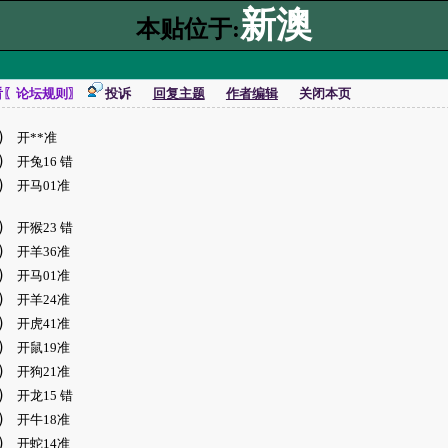
新澳
本贴位于:
看〖论坛规则〗
投诉
回复主题
作者编辑
关闭本页
猪）
开**准
狗）
开兔16 错
猪）
开马01准
鸡）
开猴23 错
猪）
开羊36准
猴）
开马01准
狗）
开羊24准
狗）
开虎41准
猴）
开鼠19准
猪）
开狗21准
狗）
开龙15 错
猪）
开牛18准
猴）
开蛇14准