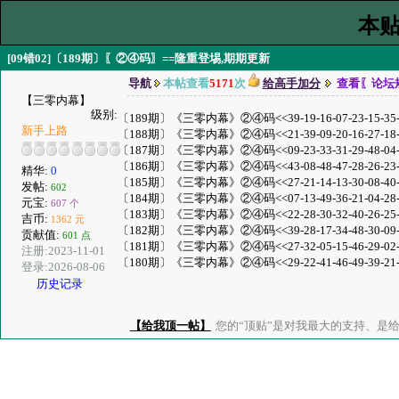
本贴
[09错02]〔189期〕〖②④码〗==隆重登埸,期期更新
导航
本帖查看
5171
次
给高手加分
查看〖论坛
【三零内幕】
级别:
〔189期〕《三零内幕》②④码<<39-19-16-07-23-15-35-18-01
新手上路
〔188期〕《三零内幕》②④码<<21-39-09-20-16-27-18-35-08
〔187期〕《三零内幕》②④码<<09-23-33-31-29-48-04-25-30
〔186期〕《三零内幕》②④码<<43-08-48-47-28-26-23-02-37
精华:
0
〔185期〕《三零内幕》②④码<<27-21-14-13-30-08-40-02-03
发帖:
602
〔184期〕《三零内幕》②④码<<07-13-49-36-21-04-28-08-33
元宝:
607 个
〔183期〕《三零内幕》②④码<<22-28-30-32-40-26-25-14-16
吉币:
1362 元
〔182期〕《三零内幕》②④码<<39-28-17-34-48-30-09-49-16
贡献值:
601 点
〔181期〕《三零内幕》②④码<<27-32-05-15-46-29-02-03-19
注册:2023-11-01
〔180期〕《三零内幕》②④码<<29-22-41-46-49-39-21-23-40
登录:2026-08-06
历史记录
【给我顶一帖】
您的“顶贴”是对我最大的支持、是给了我