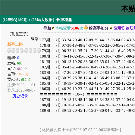
本贴
[12错03]189期：(28码大数据）长跟稳赢
导航
本帖查看
5106
次
给高手加分
查看〖论坛
【孔雀王子】
级别:
177期：（〖33-34-29-40-17-09-39-44-13-06-04-02-43-
新手上路
178期：（〖07-30-18-48-24-37-09-32-22-06-05-28-17-
179期：（〖06-33-11-35-21-17-39-31-44-41-16-49-25-
180期：（〖46-41-02-45-30-22-42-37-38-34-39-48-09-
精华:
0
181期：（〖06-13-19-20-38-36-07-35-04-40-37-42-48-
发帖:
680
182期：（〖05-43-26-40-44-10-49-03-20-34-12-21-47-
元宝:
680 个
183期：（〖47-26-29-07-39-18-08-24-03-10-11-12-49-
吉币:
1697 元
184期：（〖30-39-26-38-12-41-43-36-49-13-08-23-37-
贡献值:
680 点
185期：（〖48-19-46-39-17-02-42-15-05-16-22-12-25-
注册:2023-11-01
186期：（〖46-29-19-23-28-44-21-01-49-27-39-41-25-
登录:2026-08-07
〓〓〓〓〓〓〓〓（10-7）〓〓〓〓〓〓〓〓
历史记录
187期：（〖19-18-13-48-12-06-17-34-38-31-37-22-04-
188期：（〖19-10-16-05-03-35-30-44-20-34-23-14-07-
189期：（〖39-12-20-45-10-15-37-36-04-24-33-42-49-0
[ 此帖被孔雀王子在2026-07-07 22:06重新编辑 ]