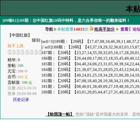
本贴
[09错02]189期：㊣中国红旗20码中特料，是六合界你唯一的翻身猛料！
导航
本帖查看
14833
次
给高手加分
查看〖论
【中国红旗】
级别:
[sell=3]189期：【20码】【17,47,08,34,46,39,11,48,37,27
新手上路
[/ sell]188期：【20码】【43,37,19,29,32,36,02,03,15,07
187期：【20码】【23,27,14,35,39,32,05,16,17,28,20,01
186期：【20码】【26,44,09,17,06,15,18,35,45,49,40,12
精华:
0
185期：【20码】【04,40,24,06,23,31,05,30,39,34,22,44
发帖:
599
184期：【20码】【21,36,07,34,35,28,05,25,43,12,04,41
元宝:
599 个
183期：【20码】【49,24,01,25,19,34,28,31,06,39,14,10
吉币:
868 元
182期：【20码】【47,08,18,40,28,19,38,34,21,09,29,41
贡献值:
599 点
181期：【20码】【08,40,01,38,49,09,27,19,48,36,25,29
注册:2023-10-31
180期：【20码】【43,01,20,05,44,47,27,31,40,32,49,33
登录:2026-08-06
历史记录
【给我顶一帖】
您的“顶贴”是对我最大的支持、是给了我