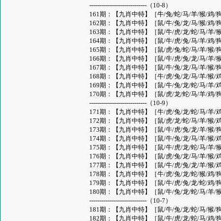
-----------------------------（10-8）
161期：【九肖中特】［牛/兔/蛇/马/羊/猴/鸡/
162期：【九肖中特】［鼠/牛/兔/龙/马/猴/鸡/
163期：【九肖中特】［鼠/牛/虎/龙/蛇/马/羊/
164期：【九肖中特】［鼠/牛/虎/兔/马/羊/鸡/
165期：【九肖中特】［鼠/虎/兔/蛇/马/羊/猴/狗
166期：【九肖中特】［鼠/牛/虎/兔/龙/马/羊/
167期：【九肖中特】［鼠/牛/兔/龙/马/羊/猴/
168期：【九肖中特】［牛/虎/兔/龙/马/羊/猴/
169期：【九肖中特】［鼠/牛/兔/龙/蛇/马/羊/
170期：【九肖中特】［鼠/虎/龙/蛇/马/羊/鸡/
-----------------------------（10-9）
171期：【九肖中特】［牛/虎/兔/龙/蛇/马/羊/
172期：【九肖中特】［鼠/虎/龙/蛇/马/羊/猴/
173期：【九肖中特】［鼠/牛/虎/兔/龙/羊/猴/狗
174期：【九肖中特】［鼠/牛/兔/龙/马/羊/猴/鸡
175期：【九肖中特】［鼠/牛/虎/龙/蛇/马/羊/
176期：【九肖中特】［鼠/虎/兔/龙/马/羊/猴/
177期：【九肖中特】［鼠/牛/虎/兔/龙/羊/猴/鸡
178期：【九肖中特】［牛/虎/兔/龙/蛇/猴/鸡/
179期：【九肖中特】［鼠/牛/虎/兔/龙/蛇/鸡/
180期：【九肖中特】［鼠/牛/兔/龙/蛇/马/羊/
-----------------------------（10-7）
181期：【九肖中特】［鼠/牛/兔/龙/蛇/马/猴/
182期：【九肖中特】［鼠/牛/虎/龙/蛇/马/鸡/