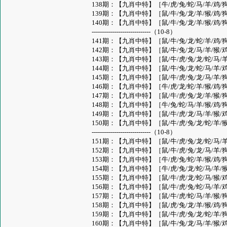
138期：【九肖中特】［牛/虎/兔/蛇/马/羊/鸡/
139期：【九肖中特】［鼠/牛/兔/龙/羊/猴/鸡/
140期：【九肖中特】［鼠/牛/兔/龙/羊/猴/鸡/
-----------------------------（10-8）
141期：【九肖中特】［鼠/牛/兔/龙/蛇/羊/鸡/
142期：【九肖中特】［鼠/牛/兔/龙/马/羊/猴/
143期：【九肖中特】［鼠/牛/虎/兔/龙/蛇/马/羊
144期：【九肖中特】［鼠/牛/兔/龙/蛇/马/羊/
145期：【九肖中特】［鼠/牛/虎/兔/龙/马/羊/
146期：【九肖中特】［牛/虎/龙/蛇/羊/猴/鸡/
147期：【九肖中特】［鼠/牛/虎/兔/龙/羊/猴/狗
148期：【九肖中特】［牛/兔/蛇/马/羊/猴/鸡/
149期：【九肖中特】［鼠/牛/虎/龙/马/羊/猴/
150期：【九肖中特】［鼠/牛/虎/兔/龙/蛇/羊/
-----------------------------（10-8）
151期：【九肖中特】［鼠/牛/虎/兔/龙/蛇/马/
152期：【九肖中特】［鼠/牛/虎/兔/龙/马/羊/
153期：【九肖中特】［牛/虎/兔/蛇/羊/猴/鸡/
154期：【九肖中特】［牛/虎/兔/龙/蛇/马/羊/
155期：【九肖中特】［鼠/牛/虎/龙/蛇/马/猴/
156期：【九肖中特】［鼠/牛/虎/兔/蛇/马/羊/
157期：【九肖中特】［鼠/牛/虎/蛇/马/羊/猴/狗
158期：【九肖中特】［鼠/虎/兔/龙/羊/猴/鸡/
159期：【九肖中特】［鼠/牛/虎/兔/龙/蛇/羊/
160期：【九肖中特】［鼠/牛/兔/龙/马/羊/猴/鸡