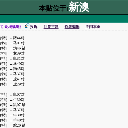
新澳
本贴位于:
看〖论坛规则〗
投诉
回复主题
作者编辑
关闭本页
鸡/猪］→猪44对
鸡/狗］→马01对
/猪］→鸡46 错
猴/狗］→龙39对
狗/猪］→鼠31对
狗/猪］→马49对
狗/猪］→狗45对
鸡/狗］→马37对
狗/猪］→虎41对
狗/猪］→虎29对
猴/猪］→鼠07对
鸡/狗］→牛30对
/猪］→鼠07 错
狗/猪］→马37对
狗/猪］→牛30对
狗/猪］→羊48对
/猪］→蛇26 错