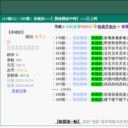
[11错02]﹛189期﹜杀猪的===〖買啥開啥中特〗===己上料
导航
本帖查看
5555
次
给高手加分
查
【杀猪的】
级别:
新手上
﹛178期﹜
↙買啥開啥↘
杀猪的
{家禽家禽家禽｝ 
路
﹛179期﹜
↙買啥開啥↘
杀猪的
{野兽野兽野兽｝ 
﹛180期﹜
↙買啥開啥↘
杀猪的
{合字合字合字｝ 
﹛181期﹜
↙買啥開啥↘
杀猪的
{丑肖丑肖丑肖｝ 
精华:
0
﹛182期﹜
↙買啥開啥↘
杀猪的
{独字独字独字｝ 
发帖:
650
﹛183期﹜
↙買啥開啥↘
杀猪的
{天玄天玄天玄｝ 
元宝:
649 个
﹛184期﹜
↙買啥開啥↘
杀猪的
{野兽野兽野兽｝ 
吉币:
1266 元
﹛185期﹜
↙買啥開啥↘
杀猪的
{前落前落前落｝ 
贡献值:
649 点
﹛186期﹜
↙買啥開啥↘
杀猪的
{内围内围内围｝ 
注册:2023-10-31
﹛187期﹜
↙買啥開啥↘
杀猪的
{高码高码高码｝ 
登录:2026-08-06
------（10-9）
历史记录
﹛188期﹜
↙買啥開啥↘
杀猪的
{前落前落前落｝ 
﹛189期﹜
↙買啥開啥↘
杀猪的
{楼下楼下楼下｝ 
【给我顶一帖】
您的“顶贴”是对我最大的支持、