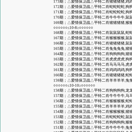
173期；△爱情保卫战△平特二肖猪猪猪猪,鸡
172期；△爱情保卫战△平特二肖蛇蛇蛇蛇,狗
171期；△爱情保卫战△平特二肖蛇蛇蛇蛇,狗
170期；△爱情保卫战△平特二肖牛牛牛牛,鼠
169期；△爱情保卫战△平特二肖猪猪猪猪,猴
○○○○○○≤10-8≥○○○○○○
168期；△爱情保卫战△平特二肖鼠鼠鼠鼠,蛇
167期；△爱情保卫战△平特二肖猴猴猴猴,鼠
166期；△爱情保卫战△平特二肖猪猪猪猪,鼠
165期；△爱情保卫战△平特二肖兔兔兔兔,猪
164期；△爱情保卫战△平特二肖狗狗狗狗,猪
163期；△爱情保卫战△平特二肖虎虎虎虎,狗
162期；△爱情保卫战△平特二肖马马马马,虎
161期；△爱情保卫战△平特二肖鸡鸡鸡鸡,狗
160期；△爱情保卫战△平特二肖猪猪猪猪,蛇
159期；△爱情保卫战△平特二肖羊羊羊羊,兔
○○○○○○≤10-10≥○○○○○○
158期；△爱情保卫战△平特二肖狗狗狗狗,龙
157期；△爱情保卫战△平特二肖牛牛牛牛,马
156期；△爱情保卫战△平特二肖猴猴猴猴,蛇
155期；△爱情保卫战△平特二肖羊羊羊羊,鸡
154期；△爱情保卫战△平特二肖猴猴猴猴,猪
153期；△爱情保卫战△平特二肖蛇蛇蛇蛇,鼠
152期；△爱情保卫战△平特二肖狗狗狗狗,猴
151期；△爱情保卫战△平特二肖牛牛牛牛,兔