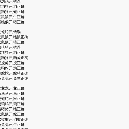
鸡鸡鸡开,错误
狗狗狗开,狗正确
狗狗狗开,蛇正确
鼠鼠鼠开,牛正确
猴猴猴开,猪正确
蛇蛇蛇开,错误
鼠鼠鼠开,猴鼠正确
鼠鼠鼠开,猪正确
猪猪猪开,错误
猪猪猪开,狗正确
狗狗狗开,狗虎正确
虎虎虎开,虎正确
狗狗狗开,鸡正确
蛇蛇蛇开,蛇猪正确
兔兔兔开,兔羊正确
龙龙龙开,龙正确
马马马开,马正确
蛇蛇蛇开,猴正确
鸡鸡鸡开,鸡正确
猪猪猪开,猴正确
鼠鼠鼠开,蛇正确
猴猴猴开,狗猴正确
兔兔兔开,牛正确