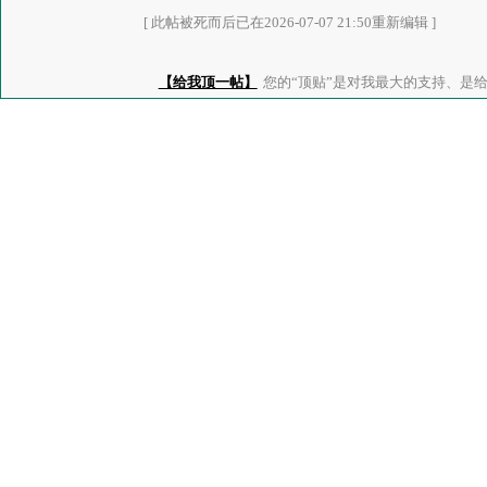
[ 此帖被死而后已在2026-07-07 21:50重新编辑 ]
【给我顶一帖】
您的“顶贴”是对我最大的支持、是给了我