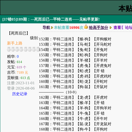
本贴
[37错05]189期：---死而后已---平特二连肖------见帖早更新!
导航
本帖查看
16906
次
给高手加分
查看〖论
【死而后已】
级别:
152期：平特二连肖】【猴-狗】【开狗猴对
新手上路
153期：平特二连肖】【马-蛇】【开马蛇对
154期：平特二连肖】【兔-蛇】【开兔对
155期：平特二连肖】【蛇-狗】【开狗对
精华:
0
156期：平特二连肖】【羊-猪】【开羊对
发帖:
614
157期：平特二连肖】【虎-兔】【开虎兔对
元宝:
619 个
158期：平特二连肖】【蛇-虎】【开 错
吉币:
7189 元
159期：平特二连肖】【虎-鸡】【开虎鸡对
贡献值:
613 点
160期：平特二连肖】【蛇-龙】【开蛇对
注册:2023-11-01
161期：平特二连肖】【狗-鼠】【开鼠对
登录:2026-08-06
---------------------（10-9）
历史记录
162期：平特二连肖】【龙-虎】【开虎对
163期：平特二连肖】【猴-羊】【开 错
164期：平特二连肖】【羊-狗】【开狗羊对
165期：平特二连肖】【牛-兔】【开 错
166期：平特二连肖】【牛-虎】【开牛对
167期：平特二连肖】【鼠-龙】【开龙鼠对
168期：平特二连肖】【狗-牛】【开狗对