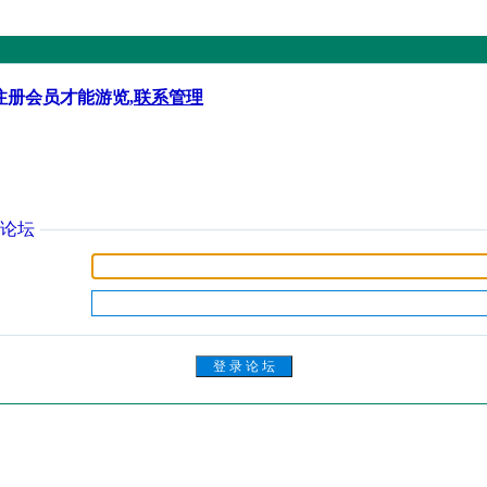
注册会员才能游览,
联系管理
论坛